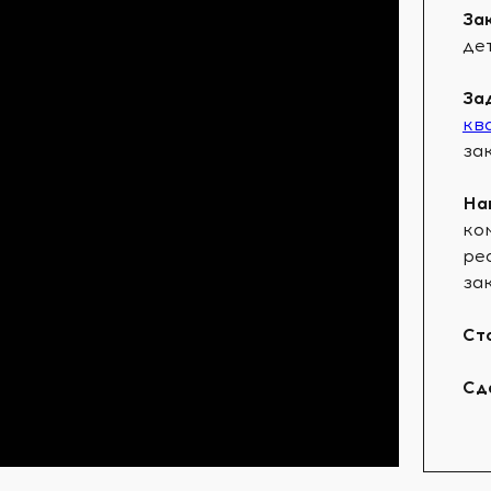
За
де
За
кв
за
На
ко
ре
за
Ст
Сд