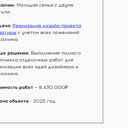
казчик:
Молодая семья с двумя
тьми.
дача:
Реализация дизайн-проекта
артиры
с учетом всех пожеланий
казчика.
ше решение:
Выполнение полного
мплекса отделочных работ для
ализации всех идей дизайнера и
казчика.
оимость работ
— 8.430.000₽
ача объекта
- 2025 год.