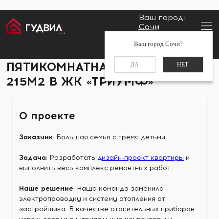
Ваш город:
Сочи
Главная
Портфолио
Пятикомнатная квартира 215м2
Заказать звонок
Ваш город Сочи?
в ЖК «Триумф»
+7 (988) 521-01-11
ПЯТИКОМНАТНАЯ КВАРТИРА
ДА
НЕТ
215М2 В ЖК «ТРИУМФ»
О проекте
Заказчик
: Большая семья с тремя детьми. ⠀
Задача
: Разработать
дизайн-проект квартиры
и
выполнить весь комплекс ремонтных работ. ⠀
Наше решение
: Наша команда заменила
электропроводку и систему отопления от
застройщика. В качестве отопительных приборов