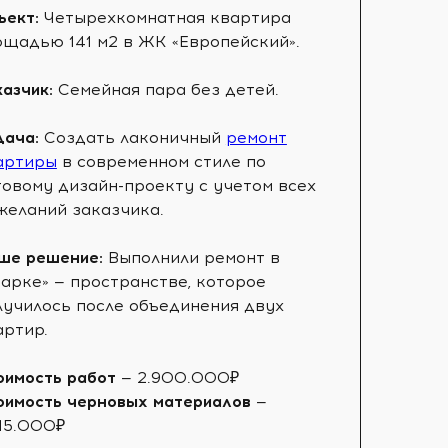
ъект:
Четырехкомнатная квартира
ощадью 141 м2 в ЖК «Европейский».
казчик:
Семейная пара без детей.
дача:
Создать лаконичный
ремонт
артиры
в современном стиле по
товому дизайн-проекту с учетом всех
желаний заказчика.
ше решение:
Выполнили ремонт в
парке» — пространстве, которое
лучилось после объединения двух
артир.
оимость работ
— 2.900.000₽
оимость черновых материалов
—
015.000₽