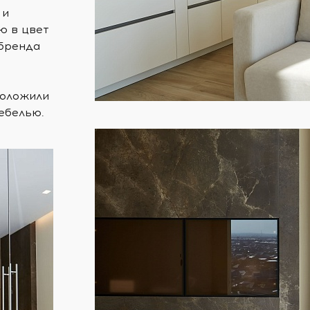
 и
ю в цвет
 бренда
положили
ебелью.