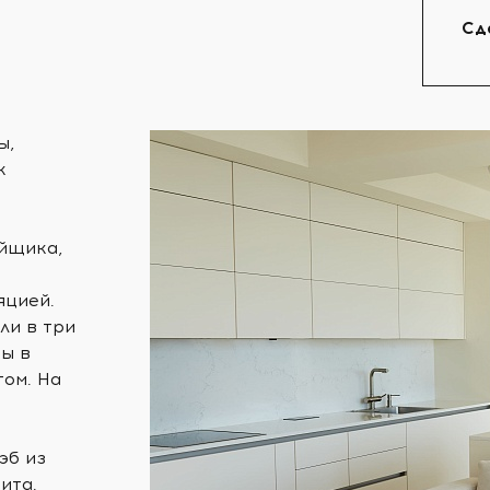
Сд
ы,
к
йщика,
яцией.
ли в три
ны в
ом. На
эб из
ита.