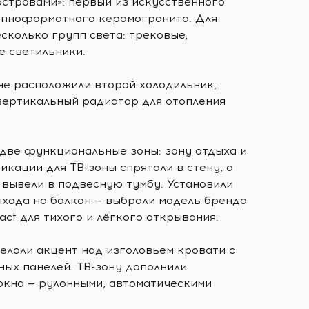
островами»: первый из искусственного
рупноформатного керамогранита. Для
сколько групп света: трековые,
е светильники.
не расположили второй холодильник,
 вертикальный радиатор для отопления
 две функциональные зоны: зону отдыха и
икации для ТВ-зоны спрятали в стену, а
 вывели в подвесную тумбу. Установили
ыхода на балкон — выбрали модель бренда
act для тихого и лёгкого открывания.
елали акцент над изголовьем кровати с
х панелей. ТВ-зону дополнили
 окна — рулонными, автоматическими