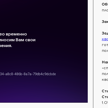
Об
пл
За
За
кв
го
по
На
«с
по
кв
Ст
Ст
1.