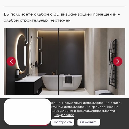
Вы получаете альбом с 3D визуализацией помещений +
альбом строительных чертежей
Мы используем файлы cookie. Продолжив использование сайта,
Вы соглашаетесь с политикой использования файлов cookie,
Подробнее о работе
Рассчитать стоимость
обработки персональных данных и конфиденциальности.
Подробнее
.
Принять
Настроить
Отклонить