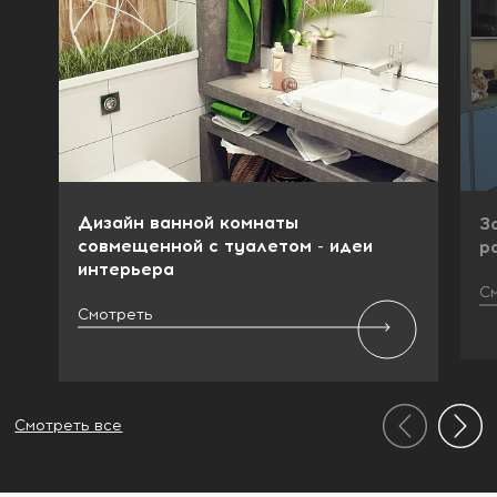
Дизайн ванной комнаты
З
совмещенной с туалетом - идеи
р
интерьера
С
Смотреть
Смотреть все