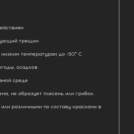
действиям
азующий трещин
 низким температурам до -50° С
огоды, осадков
вной среде
ма, не образует плесень или грибок.
 или различными по составу красками в