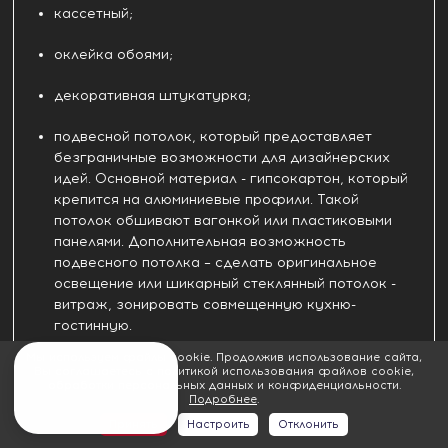
кассетный;
оклейка обоями;
декоративная штукатурка;
подвесной потолок, который предоставляет
безграничные возможности для дизайнерских
идей. Основной материал - гипсокартон, который
крепится на алюминиевые профили. Такой
потолок обшивают вагонкой или пластиковыми
панелями. Дополнительная возможность
подвесного потолка – сделать оригинальное
освещение или шикарный стеклянный потолок -
витраж, зонировать совмещенную кухню-
гостинную.
Мы используем файлы cookie. Продолжив использование сайта,
Идею по отделке потолка кухни выбирают с учетом
Вы соглашаетесь с политикой использования файлов cookie,
обработки персональных данных и конфиденциальности.
размера помещения, высоты потолков, стилевого
Подробнее
.
решения остальных помещений.
Принять
Настроить
Отклонить