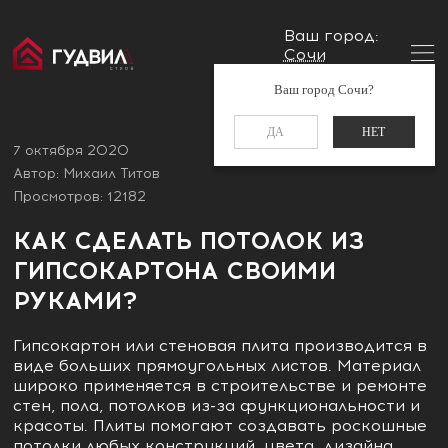
Ваш город:
Сочи
Главная
Блог
Как сделать потолок из гипсокартона
Заказать звонок
Ваш город Сочи?
своими руками?
+7 (988) 521-01-11
ДА
НЕТ
7 октября 2020
Автор: Михаил Титов
Просмотров: 12182
КАК СДЕЛАТЬ ПОТОЛОК ИЗ
ГИПСОКАРТОНА СВОИМИ
РУКАМИ?
Гипсокартон или стеновая плита производится в
виде больших прямоугольных листов. Материал
широко применяется в строительстве и ремонте
стен, пола, потолков из-за функциональности и
красоты. Плиты помогают создавать роскошные
потолки любых конструкций, цвета, дизайна.