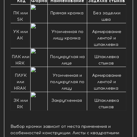
Код
Форма
Наименование
Заделка стыков
ПК или
Прямая кромка
Без заделки
SK
шва
УК или
Утонченная по
Армирование
AK
лицу кромка
лентой и
шпаклевка
ПЛК или
Полукруглая на
Шпаклевка
HRK
лице
стыков
ПЛУК
Утонченная и
Армирование
или
полукруглая по
лентой и
HRAK
лицу
шпаклевка
ЗК или
Закругленная
Шпаклевка
RK
стыков
Выбор кромки зависит от места применения и
особенностей конструкции. Листы с квадратными