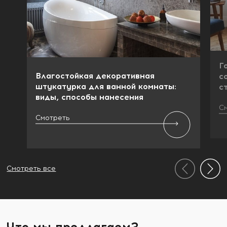
Г
Влагостойкая декоративная
с
штукатурка для ванной комнаты:
с
виды, способы нанесения
С
Смотреть
Смотреть все
Что мы предлагаем?