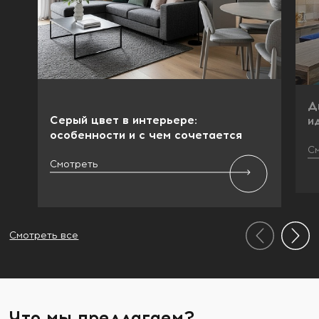
Д
Серый цвет в интерьере:
и
особенности и с чем сочетается
С
Смотреть
Смотреть все
Что мы предлагаем?